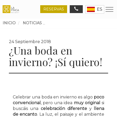
RESERVAS
ES
INICIO
NOTICIAS
¿UNA BODA EN INVIERNO? ¡SÍ QU
Ruta
de
24 Septiembre 2018
navegación
¿Una boda en
invierno? ¡Sí quiero!
Celebrar una boda en invierno es algo
poco
convencional
, pero una idea
muy original
si
buscáis una
celebración diferente
y
llena
de encanto
. La luz, el paisaje y el ambiente