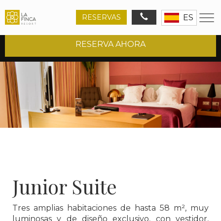
RESERVAS
ES
INICIO
HOTEL 5*
JUNIOR SUITE
RESERVA AHORA
Ruta
de
navegación
Junior Suite
Tres amplias habitaciones de hasta 58 m², muy
luminosas y de diseño exclusivo, con vestidor,