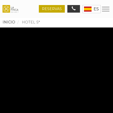
RESERVAS
ES
INICIO
HOTEL 5*
Ruta
de
navegación