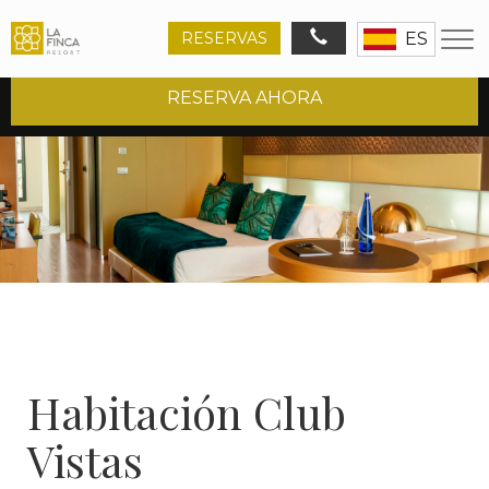
RESERVAS
ES
INICIO
HOTEL 5*
HABITACIÓN CLUB VISTAS
RESERVA AHORA
Ruta
de
navegación
Habitación Club
Vistas