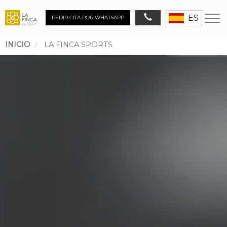
ES
PEDIR CITA POR WHATSAPP
INICIO
LA FINCA SPORTS
Ruta
de
navegación