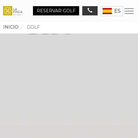
RESERVAR GOLF
ES
INICIO
GOLF
Ruta
de
navegación