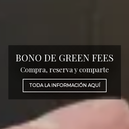
LA FINCA GOLF
Calendario de Torneos
BONO DE GREEN FEES
2025
Compra, reserva y comparte
TIME TO PLAY
TODA LA INFORMACIÓN AQUÍ
¡RESERVA TU GREEN FEE YA!
VER CALENDARIO