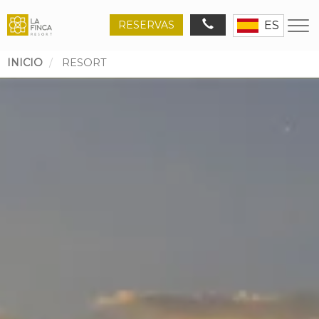
RESERVAS
ES
INICIO
RESORT
Ruta
de
navegación