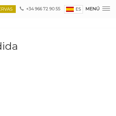
MENÚ
ERVAS
+34 966 72 90 55
ES
dida