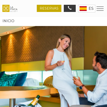
RESERVAS
ES
INICIO
Ruta
de
navegación