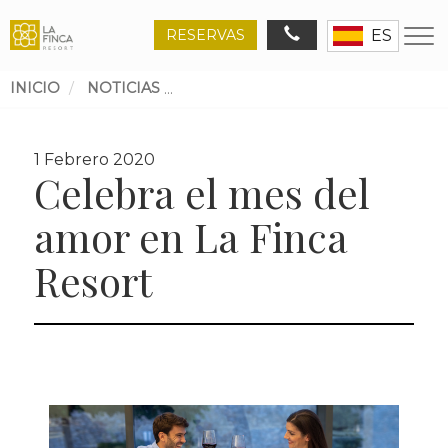
RESERVAS
ES
INICIO
NOTICIAS
CELEBRA EL MES DEL AMOR EN L
Ruta
de
1 Febrero 2020
navegación
Celebra el mes del
amor en La Finca
Resort