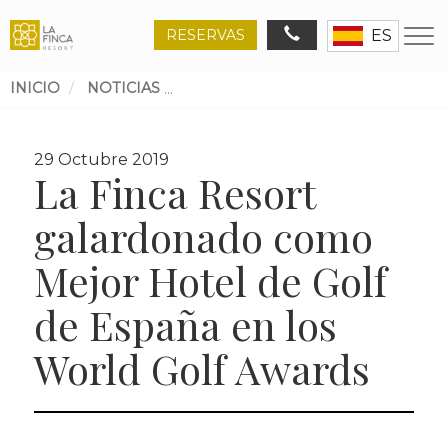
RESERVAS
ES
INICIO
NOTICIAS
LA FINCA RESORT GALARDONADO
Ruta
de
29 Octubre 2019
navegación
La Finca Resort
galardonado como
Mejor Hotel de Golf
de España en los
World Golf Awards